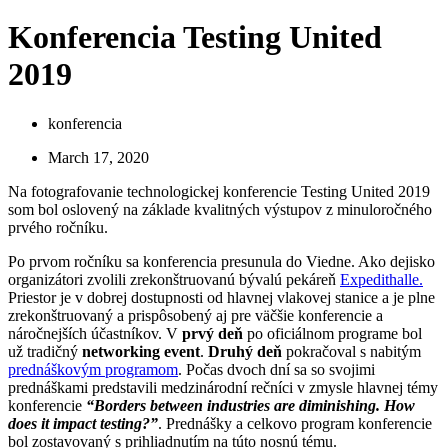
Konferencia Testing United
2019
konferencia
March 17, 2020
Na fotografovanie technologickej konferencie Testing United 2019
som bol oslovený na základe kvalitných výstupov z minuloročného
prvého ročníku.
Po prvom ročníku sa konferencia presunula do Viedne. Ako dejisko
organizátori zvolili zrekonštruovanú bývalú pekáreň
Expedithalle.
Priestor je v dobrej dostupnosti od hlavnej vlakovej stanice a je plne
zrekonštruovaný a prispôsobený aj pre väčšie konferencie a
náročnejších účastníkov. V
prvý deň
po oficiálnom programe bol
už tradičný
networking event
.
Druhý deň
pokračoval s nabitým
prednáškovým programom
. Počas dvoch dní sa so svojimi
prednáškami predstavili medzinárodní rečníci v zmysle hlavnej témy
konferencie
“Borders between industries are diminishing. How
does it impact testing?”
. Prednášky a celkovo program konferencie
bol zostavovaný s prihliadnutím na túto nosnú tému.