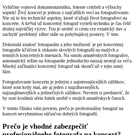
Vylúčme vojnovú dokumentaristiku, fotenie celebrít a výbuchy
sopiek! Živý koncert je jednou z najťažších vecí na fotografovanie.
Nie sú to len technické aspekty, ktoré sťažujú život fotografovi na
koncerte. A ke%d už koncertný fotograf vyrieši techniku je čas čeliť
druhej najväčšej výzve. Tou je urobiť si cestu cez extatický dav a
zachytiť perfektný záber stále sa pohybujúcej postavy. V tme.
Dokonalá znalosť fotoaparátu a jeho možností je pri koncertnej
fotografie kľúčom k získaniu skvelých fotografií na malých a
temných koncertných miestach. Na smolu amatérskych fotografov,
automatický režim na fotoaparáte jednoducho naozaj nestojí za veľa.
Mnohý začínajúci koncertný fotograf tak skončí už v tejto ranej
fáze.
Fotografovanie koncertu je jedným z najstresujúcejších zážitkov,
ktoré som kedy mal, ale aj jeden z najzábavnejších,
najzaujímavejších a jedinečných zážitkov. Neviem si predstaviť, že
by som kvalitnú sériu fotiek urobil v mojich amatérskych časoch.
V tomto článku vám poviem, prečo je profesionálny fotograf na
koncert nevyhnutnou súčasťou dobrých fotografií.
Prečo je vhodné zabezpečiť
profesionálneho fotografa na koncert?