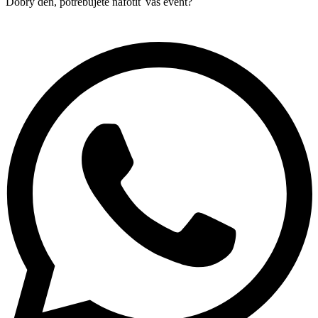
Dobrý deň, potrebujete nafotiť váš event?