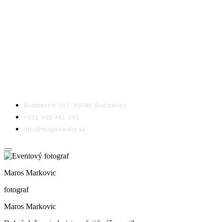
KONTAKT
Budmerice 507, 90086 Budmerice
+421 903 461 243
info@magastudio.sk
Maros Markovic
fotograf
Maros Markovic