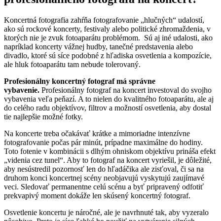
Koncertná fotografia zahŕňa fotografovanie „hlučných“ udalostí,
ako sú rockové koncerty, festivaly alebo politické zhromaždenia, v
ktorých nie je zvuk fotoaparátu problémom. Sú aj iné udalosti, ako
napríklad koncerty vážnej hudby, tanečné predstavenia alebo
divadlo, ktoré sú síce podobné z hľadiska osvetlenia a kompozície,
ale hluk fotoaparátu tam nebude tolerovaný.
Profesionálny koncertný fotograf má správne
vybavenie.
Profesionálny fotograf na koncert investoval do svojho
vybavenia veľa peňazí. A to nielen do kvalitného fotoaparátu, ale aj
do celého radu objektívov, filtrov a možností osvetlenia, aby dostal
tie najlepšie možné fotky.
Na koncerte treba očakávať krátke a mimoriadne intenzívne
fotografovanie počas pár minút, prípadne maximálne do hodiny.
Toto fotenie v kombinácii s dlhým ohniskom objektívu prináša efekt
„videnia cez tunel“. Aby to fotograf na koncert vyriešil, je dôležité,
aby nesústredil pozornosť len do hľadáčika ale zisťoval, či sa na
druhom konci koncertnej scény neobjavujú vyskytujú zaujímavé
veci. Sledovať permanentne celú scénu a byť pripravený odfotiť
prekvapivý moment dokáže len skúsený koncertný fotograf.
Osvetlenie koncertu je náročné, ale je navrhnuté tak, aby vyzeralo