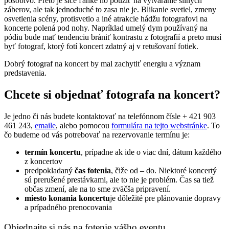
pôsobivo. Preto je síce ľahké ho použiť na vytváranie silných
záberov, ale tak jednoduché to zasa nie je. Blikanie svetiel, zmeny
osvetlenia scény, protisvetlo a iné atrakcie hádžu fotografovi na
koncerte polená pod nohy. Napríklad umelý dym používaný na
pódiu bude mať tendenciu brániť kontrastu z fotografií a preto musí
byť fotograf, ktorý fotí koncert zdatný aj v retušovaní fotiek.
Dobrý fotograf na koncert by mal zachytiť energiu a význam
predstavenia.
Chcete si objednať fotografa na koncert?
Je jedno či nás budete kontaktovať na telefónnom čísle + 421 903
461 243,
emaile
, alebo pomocou
formulára na tejto webstránke
. To
čo budeme od vás potrebovať na rezervovanie termínu je:
termín koncertu
, prípadne ak ide o viac dní, dátum každého
z koncertov
predpokladaný
čas fotenia
, čiže od – do. Niektoré koncertý
sú prerušené prestávkami, ale to nie je problém. Čas sa tiež
občas zmení, ale na to sme zväčša pripravení.
miesto konania koncertu
je dôležité pre plánovanie dopravy
a prípadného prenocovania
Objednajte si nás na fotenie vášho eventu