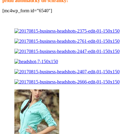
prídu automaticky do schránky!
[mc4wp_form id=”6540″]