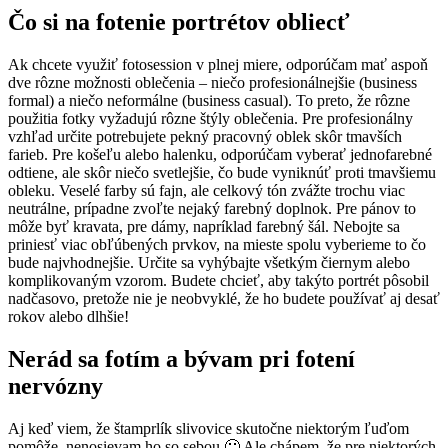
Čo si na fotenie portrétov obliecť
Ak chcete využiť fotosession v plnej miere, odporúčam mať aspoň
dve rôzne možnosti oblečenia – niečo profesionálnejšie (business
formal) a niečo neformálne (business casual). To preto, že rôzne
použitia fotky vyžadujú rôzne štýly oblečenia. Pre profesionálny
vzhľad určite potrebujete pekný pracovný oblek skôr tmavších
farieb. Pre košeľu alebo halenku, odporúčam vyberať jednofarebné
odtiene, ale skôr niečo svetlejšie, čo bude vyniknúť proti tmavšiemu
obleku. Veselé farby sú fajn, ale celkový tón zvážte trochu viac
neutrálne, prípadne zvoľte nejaký farebný doplnok. Pre pánov to
môže byť kravata, pre dámy, napríklad farebný šál. Nebojte sa
priniesť viac obľúbených prvkov, na mieste spolu vyberieme to čo
bude najvhodnejšie. Určite sa vyhýbajte všetkým čiernym alebo
komplikovaným vzorom. Budete chcieť, aby takýto portrét pôsobil
nadčasovo, pretože nie je neobvyklé, že ho budete používať aj desať
rokov alebo dlhšie!
Nerád sa fotím a bývam pri fotení
nervózny
Aj keď viem, že štamprlík slivovice skutočne niektorým ľuďom
pomôže, nenosievam ho so sebou 🙂 Ale chápem, že pre niektorých