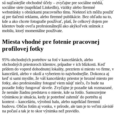
sú najčastejšie obchodné účely – zvyčajne pre sociálne médiá,
sociálne siete (napríklad LinkedIn), vizitky alebo firemné
webstránky s obrázkami pracovného tímu. Niektorí ich môžu použiť
aj pre tlačenú reklamu, alebo firemné publikácie. Bez ohľadu na to,
kde a ako chcete fotografie používať, platí, že celkový dojem pre
klientov bude oveľa profesionálnejší ako akýkoľvek snímok z
mobilu, ktorý momentálne používate.
Miesta vhodné pre fotenie pracovnej
profilovej fotky
95% obchodných portrétov sa fotí v kanceláriách, alebo
obchodných priestoroch klientov, prípadne v ich blízkosti. Keď
prídem do vopred dohodnutej lokality, prezriem si miesto vo firme, v
kancelárii, alebo v okolí a vyberiem to najvhodnejšie. Dokonca aj
keď si sami myslíte, že váš kancelársky priestor je hrozné miesto pre
fotky, ako profesionálny fotograf viem násjť niečo, čo bude na
pozadie fotky fungovať skvele. Zvyčajne je pozadie tak rozmazané,
že nemáte žiadnu predstavu o mieste, kde sa fotilo. Samozrejme
výnimkou je situácia, kedy je potrebné zahrnúť do portrétu aj
kontext – kanceláriu, výrobnú halu, alebo napríklad firemnú
budovu. Občas fotím aj vonku, v prírode, ale tam je to veľmi závislé
na počasí a tak je to skor výnimka než pravidlo.