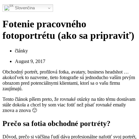
Slovenčina
Fotenie pracovného
fotoportrétu (ako sa pripraviť)
články
August 9, 2017
Obchodný portrét, profilová fotka, avatary, business headshot …
akokoľvek to nazveme, tieto fotografie sú jednoducho vaším prvým
obrazom pred potenciálnymi klientami, ktorí sa o vašu firmu
zaujímajú.
Tento článok píšem preto, že rovnaké otázky na túto tému dostávam
stále dokola a chcel by som viac fotiť než písať rovnaké emaily
znova a znova 🙂
Prečo sa fotia obchodné portréty?
Dôvod, prečo si väčšina ľudí dáva profesionálne nafotiť svoj portrét,