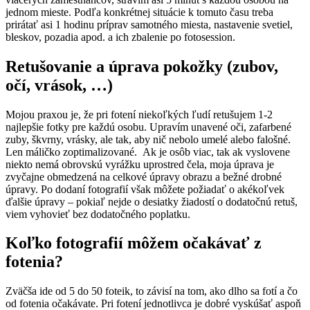
jednom mieste. Podľa konkrétnej situácie k tomuto času treba
prirátať asi 1 hodinu príprav samotného miesta, nastavenie svetiel,
bleskov, pozadia apod. a ich zbalenie po fotosession.
Retušovanie a úprava pokožky (zubov,
očí, vrások, …)
Mojou praxou je, že pri fotení niekoľkých ľudí retušujem 1-2
najlepšie fotky pre každú osobu. Upravím unavené oči, zafarbené
zuby, škvrny, vrásky, ale tak, aby nič nebolo umelé alebo falošné.
Len máličko zoptimalizované. Ak je osôb viac, tak ak vyslovene
niekto nemá obrovskú vyrážku uprostred čela, moja úprava je
zvyčajne obmedzená na celkové úpravy obrazu a bežné drobné
úpravy. Po dodaní fotografií však môžete požiadať o akékoľvek
ďalšie úpravy – pokiaľ nejde o desiatky žiadostí o dodatočnú retuš,
viem vyhovieť bez dodatočného poplatku.
Koľko fotografií môžem očakávať z
fotenia?
Zväčša ide od 5 do 50 foteik, to závisí na tom, ako dlho sa fotí a čo
od fotenia očakávate. Pri fotení jednotlivca je dobré vyskúšať aspoň