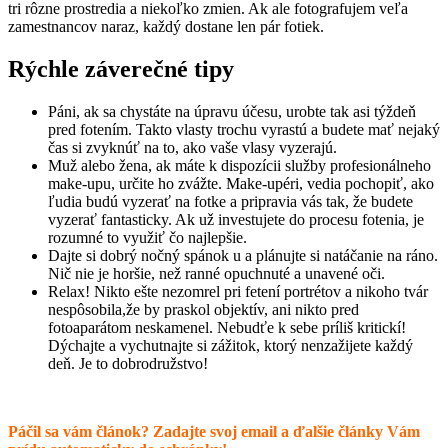
tri rôzne prostredia a niekoľko zmien. Ak ale fotografujem veľa
zamestnancov naraz, každý dostane len pár fotiek.
Rýchle záverečné tipy
Páni, ak sa chystáte na úpravu účesu, urobte tak asi týždeň
pred fotením. Takto vlasty trochu vyrastú a budete mať nejaký
čas si zvyknúť na to, ako vaše vlasy vyzerajú.
Muž alebo žena, ak máte k dispozícii služby profesionálneho
make-upu, určite ho zvážte. Make-upéri, vedia pochopiť, ako
ľudia budú vyzerať na fotke a pripravia vás tak, že budete
vyzerať fantasticky. Ak už investujete do procesu fotenia, je
rozumné to využiť čo najlepšie.
Dajte si dobrý nočný spánok u a plánujte si natáčanie na ráno.
Nič nie je horšie, než ranné opuchnuté a unavené oči.
Relax! Nikto ešte nezomrel pri fetení portrétov a nikoho tvár
nespôsobila,že by praskol objektív, ani nikto pred
fotoaparátom neskamenel. Nebudťe k sebe príliš kritickí!
Dýchajte a vychutnajte si zážitok, ktorý nenzažijete každý
deň. Je to dobrodružstvo!
Páčil sa vám článok? Zadajte svoj email a ďalšie články Vám