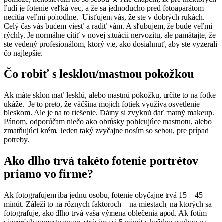
ľudí je fotenie veľká vec, a že sa jednoducho pred fotoaparátom
necítia veľmi pohodlne. Uisťujem vás, že ste v dobrých rukách.
Celý čas vás budem viesť a radiť vám. A sľubujem, že bude veľmi
rýchly. Je normálne cítiť v novej situácii nervozitu, ale pamätajte, že
ste vedený profesionálom, ktorý vie, ako dosiahnuť, aby ste vyzerali
čo najlepšie.
Čo robiť s lesklou/mastnou pokožkou
Ak máte sklon mať lesklú, alebo mastnú pokožku, určite to na fotke
ukáže. Je to preto, že väčšina mojich fotiek využíva osvetlenie
bleskom. Ale je na to riešenie. Dámy si zvyknú dať matný makeup.
Pánom, odporúčam niečo ako obrúsky pohlcujúce mastnotu, alebo
zmatňujúci krém. Jeden taký zvyčajne nosím so sebou, pre prípad
potreby.
Ako dlho trvá takéto fotenie portrétov
priamo vo firme?
Ak fotografujem iba jednu osobu, fotenie obyčajne trvá 15 – 45
minút. Záleží to na rôznych faktoroch – na miestach, na ktorých sa
fotografuje, ako dlho trvá vaša výmena oblečenia apod. Ak fotím
viacerých zamestnancov, strávim asi 5 minút s každou osobou na