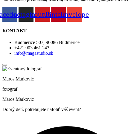
acebook
Instagram
Youtube
Pinterest
Envelope
KONTAKT
Budmerice 507, 90086 Budmerice
+421 903 461 243
info@magastudio.sk
Maros Markovic
fotograf
Maros Markovic
Dobrý deň, potrebujete nafotiť váš event?