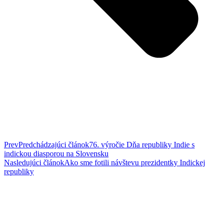
Prev
Predchádzajúci článok
76. výročie Dňa republiky Indie s
indickou diasporou na Slovensku
Nasledujúci článok
Ako sme fotili návštevu prezidentky Indickej
republiky