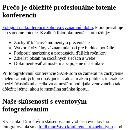
Prečo je dôležité profesionálne fotenie
konferencií
Fotograf na konferencii zohráva významnú úlohu
, ktorá presahuje
len samotné fotenie. Kvalitná fotodokumentácia umožňuje:
Zachytiť kľúčové momenty a prezentácie
Vytvoriť vizuálny záznam udalosti pre budúce použitie
Podporiť marketing a propagáciu ďalších ročníkov
Zdieľať obsah na sociálnych sieťach a webe
Dokumentovať atmosféru a zapojenie účastníkov
Pri fotografovaní konferencie SASP som sa zameral na zachytenie
nielen samotných prednášajúcich, ale aj reakcií publika, interakcie
medzi účastníkmi a celkovú atmosféru podujatia venovaného tak
dôležitej téme, akou je mentálna stránka športu.
Naše skúsenosti s eventovým
fotografovaním
S viac ako 15-ročnými skúsenosťami v oblasti eventového
fotografovania sme
fotili množstvo konferencií rôzneho typu
– od