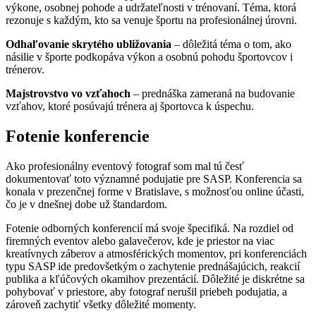
výkone, osobnej pohode a udržateľnosti v trénovaní. Téma, ktorá
rezonuje s každým, kto sa venuje športu na profesionálnej úrovni.
Odhaľovanie skrytého ubližovania
– dôležitá téma o tom, ako
násilie v športe podkopáva výkon a osobnú pohodu športovcov i
trénerov.
Majstrovstvo vo vzťahoch
– prednáška zameraná na budovanie
vzťahov, ktoré posúvajú trénera aj športovca k úspechu.
Fotenie konferencie
Ako profesionálny eventový fotograf som mal tú česť
dokumentovať toto významné podujatie pre SASP. Konferencia sa
konala v prezenčnej forme v Bratislave, s možnosťou online účasti,
čo je v dnešnej dobe už štandardom.
Fotenie odborných konferencií má svoje špecifiká. Na rozdiel od
firemných eventov alebo galavečerov, kde je priestor na viac
kreatívnych záberov a atmosférických momentov, pri konferenciách
typu SASP ide predovšetkým o zachytenie prednášajúcich, reakcií
publika a kľúčových okamihov prezentácií. Dôležité je diskrétne sa
pohybovať v priestore, aby fotograf nerušil priebeh podujatia, a
zároveň zachytiť všetky dôležité momenty.