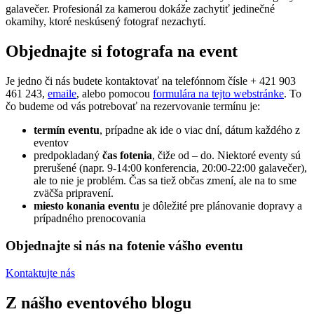
galavečer.
Profesionál za kamerou dokáže zachytiť jedinečné
okamihy, ktoré neskúsený fotograf nezachytí.
Objednajte si fotografa na event
Je jedno či nás budete kontaktovať na telefónnom čísle + 421 903
461 243,
emaile
, alebo pomocou
formulára na tejto webstránke
. To
čo budeme od vás potrebovať na rezervovanie termínu je:
termín eventu
, prípadne ak ide o viac dní, dátum každého z
eventov
predpokladaný
čas fotenia
, čiže od – do. Niektoré eventy sú
prerušené (napr. 9-14:00 konferencia, 20:00-22:00 galavečer),
ale to nie je problém. Čas sa tiež občas zmení, ale na to sme
zväčša pripravení.
miesto konania eventu
je dôležité pre plánovanie dopravy a
prípadného prenocovania
Objednajte si nás na fotenie vášho eventu
Kontaktujte nás
Z nášho eventového blogu