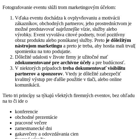
Fotografovanie eventu slúži trom marketingovým účelom:
Vďaka eventu dochádza k ovplyvňovaniu a motivácii
zákazníkov, obchodných partnerov, jeho prostredníctvom je
možné predstavovať najrôznejšie vízie, služby alebo
výrobky. Event vyvoláva citové podnety, tvorí pozitívny
obraz produktu alebo ponúkanej služby. Preto
je dôležitým
nástrojom marketingu
a preto je treba, aby hostia mali trval[
spomienku na toto podujatie.
Dôležité udalosti v živote firmy je užitočné mať
zdokumentované pre archívne účely
a pre budúcnosť.
V niektorých prípadoch
treba dokumentovať visibilitu
partnerov a sponzorov
. Vtedy je dôležité zabezpečiť
kvalitný výstup pre ďalšie použitie v tlači, alebo online
komunikácii.
Tieto tri princípy sa týkajú všektých firemných eventov, bez ohľadu
na to či ide o
konferencie
obchodné prezentácie
pracovné večere
zamestnanecké dni
gakavečery a odovzdávania cien