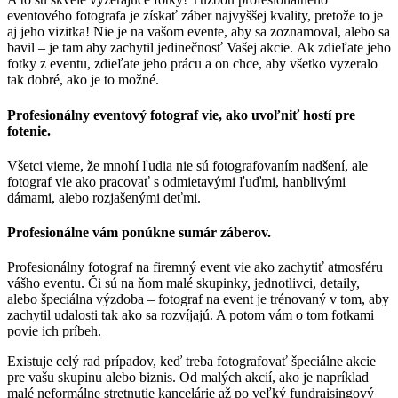
eventového fotografa je získať záber najvyššej kvality, pretože to je
aj jeho vizitka!
Nie je na vašom evente, aby sa zoznamoval, alebo sa
bavil – je tam aby zachytil jedinečnosť Vašej akcie.
Ak zdieľate jeho
fotky z eventu, zdieľate jeho prácu a on chce, aby všetko vyzeralo
tak dobré, ako je to možné.
Profesionálny eventový fotograf vie, ako uvoľniť hostí pre
fotenie.
Všetci vieme, že mnohí ľudia nie sú fotografovaním nadšení, ale
fotograf vie ako pracovať s odmietavými ľuďmi, hanblivými
dámami, alebo rozjašenými deťmi.
Profesionálne vám ponúkne sumár záberov.
Profesionálny fotograf na firemný event vie ako zachytiť atmosféru
vášho eventu.
Či sú na ňom malé skupinky, jednotlivci, detaily,
alebo špeciálna výzdoba – fotograf na event je trénovaný v tom, aby
zachytil udalosti tak ako sa rozvíjajú. A potom vám o tom fotkami
povie ich príbeh.
Existuje celý rad prípadov, keď treba fotografovať špeciálne akcie
pre vašu skupinu alebo biznis. O
d malých akcií, ako je napríklad
malé neformálne stretnutie kancelárie až po veľký fundraisingový