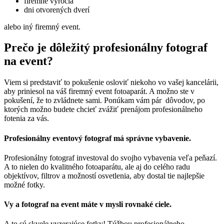
firemné výročia
dni otvorených dverí
alebo iný firemný event.
Prečo je dôležitý profesionálny fotograf
na event?
Viem si predstaviť to pokušenie osloviť niekoho vo vašej kancelárii,
aby priniesol na váš firemný event fotoaparát. A možno ste v
pokušení, že to zvládnete sami. Ponúkam vám pár
dôvodov, po
ktorých možno budete chcieť zvážiť prenájom profesionálneho
fotenia za vás.
Profesionálny eventový fotograf má správne vybavenie.
Profesionálny fotograf investoval do svojho vybavenia veľa peňazí.
A to nielen do kvalitného fotoaparátu, ale aj do celého radu
objektívov, filtrov a možností osvetlenia, aby dostal tie najlepšie
možné fotky.
Vy a fotograf na event máte v mysli rovnaké ciele.
A to sú skvele vyzerajúce fotky! T
úžbou profesionálneho