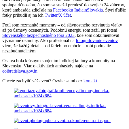
spolupatričnosťou, čo som sa snažil preniesť do svojich 24 záberov,
ktoré ambasáda zdieľala na
Facebooku IndiainSlovakia
. Štyri ďalšie
fotky pribudli aj na ich
Twitter/X účet
.
Fotil som rozmanité momenty – od slávnostného rozvinutia vlajky
až po úsmevy ocenených. Podobnú energiu som zažil pri fotení
Slovenského bezpečnostného fóra 2023
, kde som dokumentoval
významné okamihy. Ako profesionál na
fotografovanie eventov
viem, že každý detail – od farieb po emócie – robí podujatie
nezabudnuteľným.
Oslava bola krásnym spojením indickej kultúry a komunity na
Slovensku. Viac o aktivitách ambasády nájdete na
eoibratislava.gov.in
.
Chcete zachytiť váš event? Ozvite sa mi cez
kontakt
.