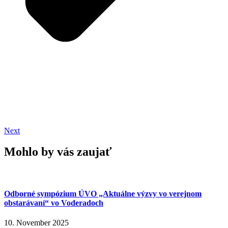
Next
Mohlo by vás zaujať
Odborné sympózium ÚVO „Aktuálne výzvy vo verejnom
obstarávaní“ vo Voderadoch
10. November 2025