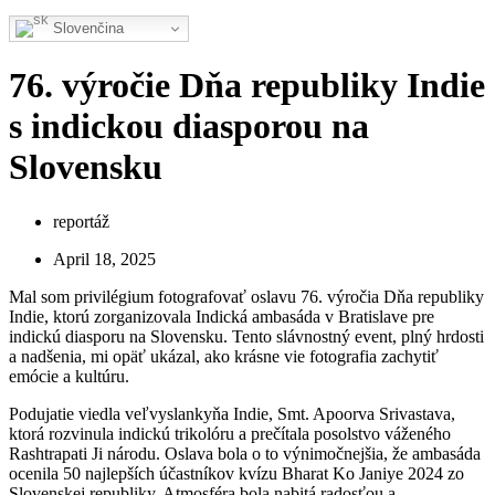
Slovenčina
76. výročie Dňa republiky Indie
s indickou diasporou na
Slovensku
reportáž
April 18, 2025
Mal som privilégium fotografovať oslavu 76. výročia Dňa republiky
Indie, ktorú zorganizovala Indická ambasáda v Bratislave pre
indickú diasporu na Slovensku. Tento slávnostný event, plný hrdosti
a nadšenia, mi opäť ukázal, ako krásne vie fotografia zachytiť
emócie a kultúru.
Podujatie viedla veľvyslankyňa Indie, Smt. Apoorva Srivastava,
ktorá rozvinula indickú trikolóru a prečítala posolstvo váženého
Rashtrapati Ji národu. Oslava bola o to výnimočnejšia, že ambasáda
ocenila 50 najlepších účastníkov kvízu Bharat Ko Janiye 2024 zo
Slovenskej republiky. Atmosféra bola nabitá radosťou a