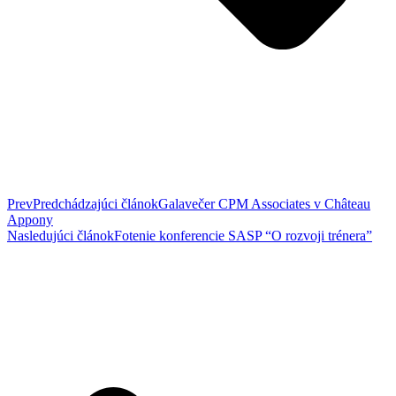
Prev
Predchádzajúci článok
Galavečer CPM Associates v Château
Appony
Nasledujúci článok
Fotenie konferencie SASP “O rozvoji trénera”